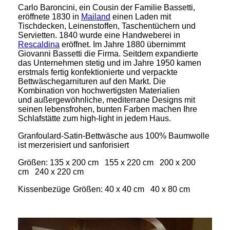
Carlo Baroncini, ein Cousin der Familie Bassetti,
eröffnete 1830 in
Mailand
einen Laden mit
Tischdecken, Leinenstoffen, Taschentüchern und
Servietten. 1840 wurde eine Handweberei in
Rescaldina
eröffnet. Im Jahre 1880 übernimmt
Giovanni Bassetti die Firma. Seitdem expandierte
das Unternehmen stetig und im Jahre 1950 kamen
erstmals fertig konfektionierte und verpackte
Bettwäschegarnituren auf den Markt. Die
Kombination von hochwertigsten Materialien
und außergewöhnliche, mediterrane Designs mit
seinen lebensfrohen, bunten Farben machen Ihre
Schlafstätte zum high-light in jedem Haus.
Granfoulard-Satin-Bettwäsche aus 100% Baumwolle
ist merzerisiert und sanforisiert
Größen: 135 x 200 cm
155 x 220 cm
200 x 200
cm 240 x 220 cm
Kissenbezüge
Größen: 40 x 40 cm 40 x 80 cm