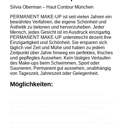
Silvia Oberman – Haut Contour München
PERMANENT MAKE-UP ist seit vielen Jahren ein
bewährtes Verfahren, die eigene Schönheit und
Ästhetik zu betonen und hervorzuheben. Jeder
Mensch, jedes Gesicht ist im Ausdruck einzigartig.
PERMANENT MAKE-UP unterstreicht dezent Ihre
Einzigartigkeit und Schönheit.
Sie ersparen sich
täglich viel Zeit und Mühe und haben zu jedem
Zeitpunkt über Jahre hinweg ein perfektes, frisches
und gepflegtes Aussehen. Kein lästiges Verlaufen
des Make-ups beim Schwimmen, Sport oder
Saunieren. Permanent gut aussehen, unabhängig
von Tageszeit, Jahreszeit oder Gelegenheit.
Möglichkeiten:
-Augenbrauen: konturieren und verdichten
-Wimpernkranzverdichtung: Ihre Wimpern wirken
dichter und voller, die Ausdruckskraft Ihrer
Augen wird wirkungsvoll unterstützt.
-
Lidstrich:
Ihre Augen wirken strahlender und größer; ideal
für Brillen-und Kontaktlinsenträger. -